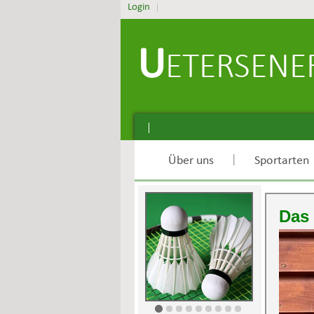
Login
U
ETERSEN
|
Über uns
Sportarten
Das