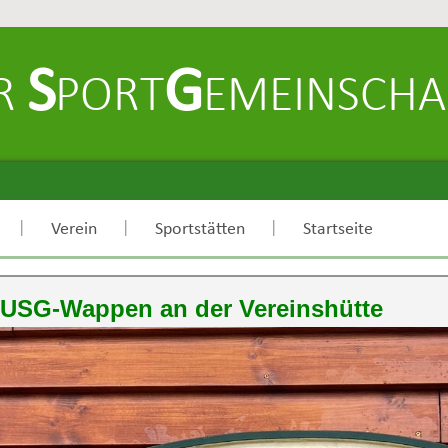
S
G
ER
PORT
EMEINSCHA
|
|
|
Verein
Sportstätten
Startseite
 USG-Wappen an der Vereinshütte