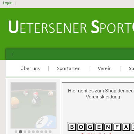
Login
U
S
ETERSENER
PORT
|
|
|
Über uns
Sportarten
Verein
Sp
Hier geht es zum Shop der ne
Vereinskleidung: